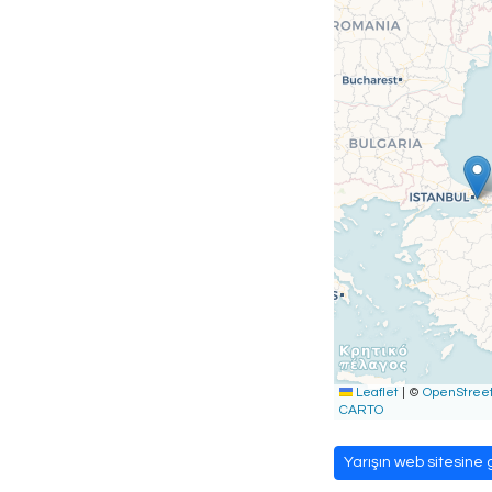
Leaflet
|
©
OpenStree
CARTO
Yarışın web sitesine g