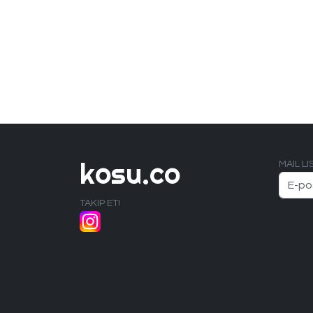
kosu.co
MAIL L
TAKIP ET!