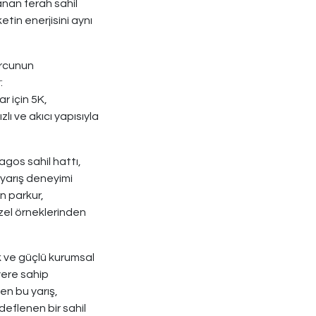
anan ferah sahil
etin enerjisini aynı
orcunun
:
r için 5K,
lı ve akıcı yapısıyla
os sahil hattı,
 yarış deneyimi
n parkur,
zel örneklerinden
lik ve güçlü kurumsal
yere sahip
en bu yarış,
eflenen bir sahil