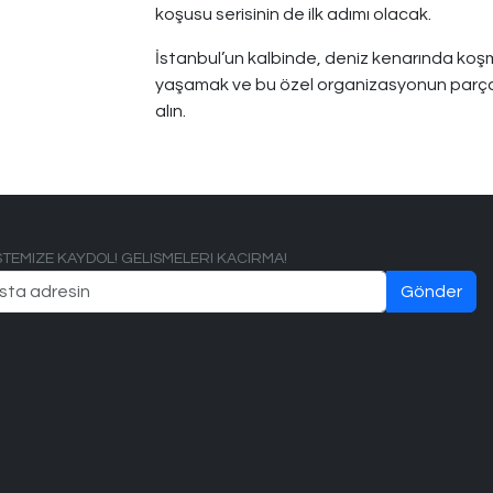
koşusu serisinin de ilk adımı olacak.
İstanbul’un kalbinde, deniz kenarında koşm
yaşamak ve bu özel organizasyonun parçası
alın.
ISTEMIZE KAYDOL! GELISMELERI KACIRMA!