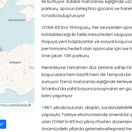
ile kutluyor. Adalar manzarası eşliğinde uz
parkuru, sporun birleştirici gücünü ve harek
rotada buluşturuyor.
OYAK 65’inci Yıl Koşusu, her seviyeden sp
katılabileceği iki farklı mesafeden oluşuyor
Koşuya yeni başlayanlar ve sosyal koşucula
performans hedefi olan sporcular için ise hız
öne çıkan 10K parkuru.
Neredeyse tamamen düz zemine sahip Drag
koşuculara hem keyifli hem de tempolu bir
sunuyor. Deniz manzarası eşliğinde ilerleye
İstanbul’da sahil boyunca koşmanın en gü
birini yaşatıyor.
tMap
contributors ©
1961 yılında kurulan; disiplin, sürdürülebilir
yapısıyla Türkiye ekonomisinde önemli bir 
olan OYAK’ın 65’inci yılına ithafen düzenlen
it
önümüzdeki yıllarda gelenekselleşmesi hed