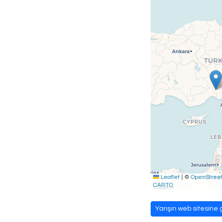
Leaflet
|
©
OpenStree
CARTO
Yarışın web sitesine g