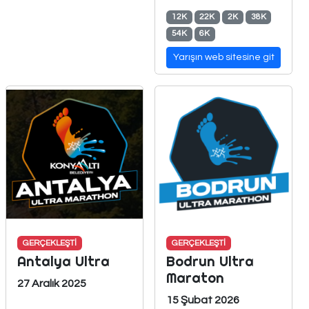
12K
22K
2K
38K
54K
6K
Yarışın web sitesine git
GERÇEKLEŞTİ
GERÇEKLEŞTİ
Antalya Ultra
Bodrun Ultra
Maraton
27 Aralık 2025
15 Şubat 2026