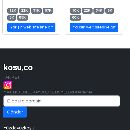
12K
22K
31K
57K
10K
22K
34K
5K
5K
85K
60K
Yarışın web sitesine git
Yarışın web sitesine git
kosu.co
TAKIP ET!
MAIL LISTEMIZE KAYDOL! GELISMELERI KACIRMA!
Yüzdeyüzkoşu