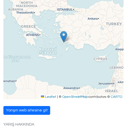
Leaflet
|
©
OpenStreetMap
contributors ©
CARTO
Yarışın web sitesine git
YARIŞ HAKKINDA