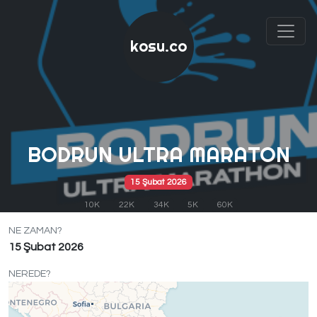
kosu.co
BODRUN ULTRA MARATON
15 Şubat 2026
10K
22K
34K
5K
60K
NE ZAMAN?
15 Şubat 2026
NEREDE?