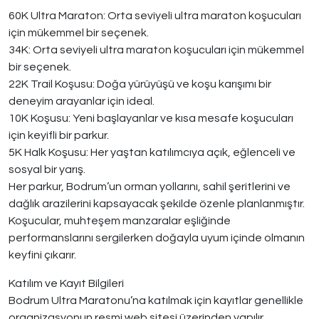
60K Ultra Maraton: Orta seviyeli ultra maraton koşucuları
için mükemmel bir seçenek.
34K: Orta seviyeli ultra maraton koşucuları için mükemmel
bir seçenek.
22K Trail Koşusu: Doğa yürüyüşü ve koşu karışımı bir
deneyim arayanlar için ideal.
10K Koşusu: Yeni başlayanlar ve kısa mesafe koşucuları
için keyifli bir parkur.
5K Halk Koşusu: Her yaştan katılımcıya açık, eğlenceli ve
sosyal bir yarış.
Her parkur, Bodrum’un orman yollarını, sahil şeritlerini ve
dağlık arazilerini kapsayacak şekilde özenle planlanmıştır.
Koşucular, muhteşem manzaralar eşliğinde
performanslarını sergilerken doğayla uyum içinde olmanın
keyfini çıkarır.
Katılım ve Kayıt Bilgileri
Bodrum Ultra Maratonu’na katılmak için kayıtlar genellikle
organizasyonun resmi web sitesi üzerinden yapılır.