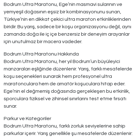
Bodrum Ultra Maratonu, Ege’nin masmavi sularının ve
yemyeşil doğasının eşsiz bir kombinasyonunu sunan,
Türkiye’nin en dikkat çekici ultra maraton etkinliklerinden
biridir. Bu yarış, sadece bir koşu organizasyonu değil, aynı
zamanda doğa ile iç içe benzersiz bir deneyim arayanlar
için unutulmaz bir macera vadeder.
Bodrum Ultra Maratonu Hakkında
Bodrum Ultra Maratonu, her yıl Bodrum’un büyüleyici
manzaraları eşliğinde düzenlenir. Yarış, farklı mesafelerde
koşu seçenekleri sunarak hem profesyonel ultra
maratonculara hem de amatör koşuculara hitap eder.
Ege’nin el değmemiş doğasında gerçekleşen bu etkinlik,
sporculara fiziksel ve zihinsel sınırlarını test etme fırsatı
sunar.
Parkur ve Kategoriler
Bodrum Ultra Maratonu, farklı zorluk seviyelerine sahip
parkurlar içerir. Yarış genellikle şu mesafelerde düzenlenir: