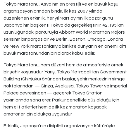
Tokyo Maratonu, Asya’nın en prestijli ve en büyük koşu
organizasyonlarından biridir. İlk kez 2007 yılında
düzenlenen etkinlik, her yıl Mart ayının ilk pazar günü
Japonya’nın başkenti Tokyo’da gerçekleştirilir. 42,195 km
uzunluğundaki parkuruyla Abbott World Marathon Majors
serisinin bir parçasıdır ve Berlin, Boston, Chicago, Londra
ve New York maratonlarıyla birlikte dünyanın en önemli altı
büyük maratonundan biri olarak kabul edilir.
Tokyo Maratonu, hem düzeni hem de atmosferiyle örnek
bir şehir koşusudur. Yarış, Tokyo Metropolitan Government
Building (Shinjuku) önünden başlar, şehir merkezinin simge
noktalarından — Ginza, Asakusa, Tokyo Tower ve Imperial
Palace çevresinden — geçerek Tokyo Station
yakınlarında sona erer. Parkur genellikle düz olduğu için
hem elit atletler hem de ilk kez maraton koşacak
amatörler için oldukça uygundur.
Etkinlik, Japonya’nın disiplinli organizasyon kültürüyle