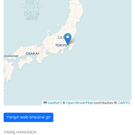
Leaflet
|
©
OpenStreetMap
contributors ©
CARTO
Yarışın web sitesine git
YARIŞ HAKKINDA