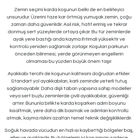
Zemin seçimi karda koşunun belki de en belirleyici
unsurudur. Üzerini taze kar örtmüş yumuşak zemin, çoğu
zaman daha güvenlidir. Asıl risk, hafif erimiş ve tekrar
donmuş sert yüzeylerde ortaya çıkar. Bu tür zeminlerde
ayak yere bastığı anda kayma ihtimali yüksektir ve
kontrolü yeniden sağlamak zorlaşır. Koşulan parkurun
önceden bilinmesi, yerde görünmeyen engellerin
olmaması bu yüzden büyük önem taşır.
Ayakkabı tercihi de koşunun kalitesini doğrudan etkiler.
Standart yol ayakkabıları, karlı zeminde yeterli tutuş
sağlamayabilir. Daha dişli taban yapısına sahip modeller
veya sert buzlu zeminlerde çivili ayakkabılar, güvenliği
artırır. Bununla birlikte karda koşarken adım boyunu
kısaltmak, yere daha dik basmak ve adımları kontrollü
atmak, kayma riskini azaltan temel teknik değişikliklerdir.
Soğuk havada vücudun en hızlı ısı kaybettiği bölgeler baş,
eller ve ayaklardır. Bu bölgelerin iyi korunması sadece