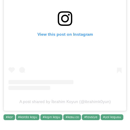
View this post on Instagram
A post shared by İbrahim Koyun (@ibrahimk0yun)
#kar
#karda koşu
#kışın koşu
#kosu.co
#tavsiye
#yol koşusu