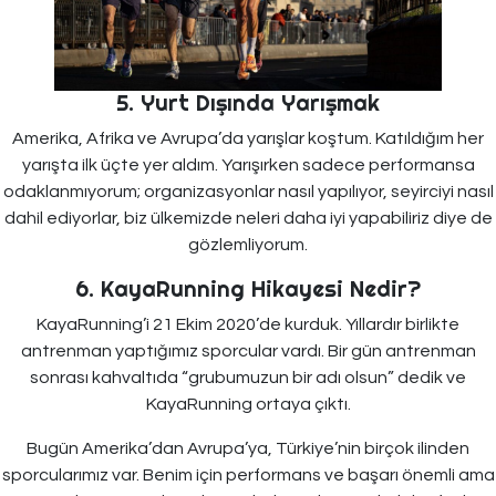
5. Yurt Dışında Yarışmak
Amerika, Afrika ve Avrupa’da yarışlar koştum. Katıldığım her
yarışta ilk üçte yer aldım. Yarışırken sadece performansa
odaklanmıyorum; organizasyonlar nasıl yapılıyor, seyirciyi nasıl
dahil ediyorlar, biz ülkemizde neleri daha iyi yapabiliriz diye de
gözlemliyorum.
6. KayaRunning Hikayesi Nedir?
KayaRunning’i 21 Ekim 2020’de kurduk. Yıllardır birlikte
antrenman yaptığımız sporcular vardı. Bir gün antrenman
sonrası kahvaltıda “grubumuzun bir adı olsun” dedik ve
KayaRunning ortaya çıktı.
Bugün Amerika’dan Avrupa’ya, Türkiye’nin birçok ilinden
sporcularımız var. Benim için performans ve başarı önemli ama