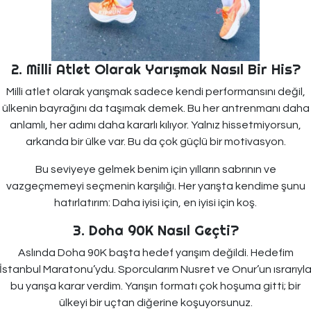
2. Milli Atlet Olarak Yarışmak Nasıl Bir His?
Milli atlet olarak yarışmak sadece kendi performansını değil,
ülkenin bayrağını da taşımak demek. Bu her antrenmanı daha
anlamlı, her adımı daha kararlı kılıyor. Yalnız hissetmiyorsun,
arkanda bir ülke var. Bu da çok güçlü bir motivasyon.
Bu seviyeye gelmek benim için yılların sabrının ve
vazgeçmemeyi seçmenin karşılığı. Her yarışta kendime şunu
hatırlatırım: Daha iyisi için, en iyisi için koş.
3. Doha 90K Nasıl Geçti?
Aslında Doha 90K başta hedef yarışım değildi. Hedefim
İstanbul Maratonu’ydu. Sporcularım Nusret ve Onur’un ısrarıyl
bu yarışa karar verdim. Yarışın formatı çok hoşuma gitti; bir
ülkeyi bir uçtan diğerine koşuyorsunuz.