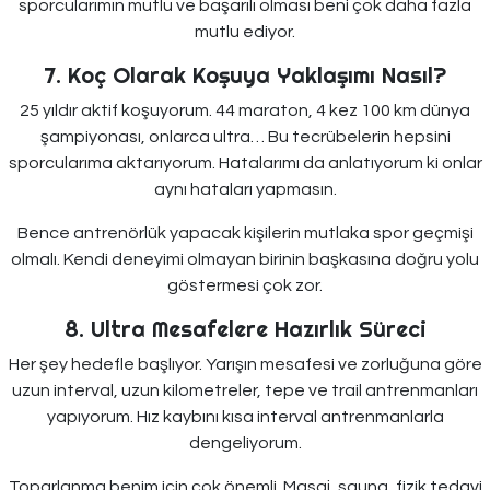
sporcularımın mutlu ve başarılı olması beni çok daha fazla
mutlu ediyor.
7. Koç Olarak Koşuya Yaklaşımı Nasıl?
25 yıldır aktif koşuyorum. 44 maraton, 4 kez 100 km dünya
şampiyonası, onlarca ultra… Bu tecrübelerin hepsini
sporcularıma aktarıyorum. Hatalarımı da anlatıyorum ki onlar
aynı hataları yapmasın.
Bence antrenörlük yapacak kişilerin mutlaka spor geçmişi
olmalı. Kendi deneyimi olmayan birinin başkasına doğru yolu
göstermesi çok zor.
8. Ultra Mesafelere Hazırlık Süreci
Her şey hedefle başlıyor. Yarışın mesafesi ve zorluğuna göre
uzun interval, uzun kilometreler, tepe ve trail antrenmanları
yapıyorum. Hız kaybını kısa interval antrenmanlarla
dengeliyorum.
Toparlanma benim için çok önemli. Masaj, sauna, fizik tedavi