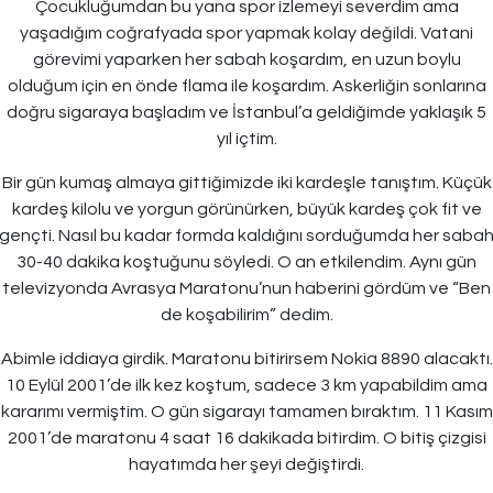
Çocukluğumdan bu yana spor izlemeyi severdim ama
yaşadığım coğrafyada spor yapmak kolay değildi. Vatani
görevimi yaparken her sabah koşardım, en uzun boylu
olduğum için en önde flama ile koşardım. Askerliğin sonlarına
doğru sigaraya başladım ve İstanbul’a geldiğimde yaklaşık 5
yıl içtim.
Bir gün kumaş almaya gittiğimizde iki kardeşle tanıştım. Küçük
kardeş kilolu ve yorgun görünürken, büyük kardeş çok fit ve
gençti. Nasıl bu kadar formda kaldığını sorduğumda her saba
30-40 dakika koştuğunu söyledi. O an etkilendim. Aynı gün
televizyonda Avrasya Maratonu’nun haberini gördüm ve “Ben
de koşabilirim” dedim.
Abimle iddiaya girdik. Maratonu bitirirsem Nokia 8890 alacaktı.
10 Eylül 2001’de ilk kez koştum, sadece 3 km yapabildim ama
kararımı vermiştim. O gün sigarayı tamamen bıraktım. 11 Kasım
2001’de maratonu 4 saat 16 dakikada bitirdim. O bitiş çizgisi
hayatımda her şeyi değiştirdi.