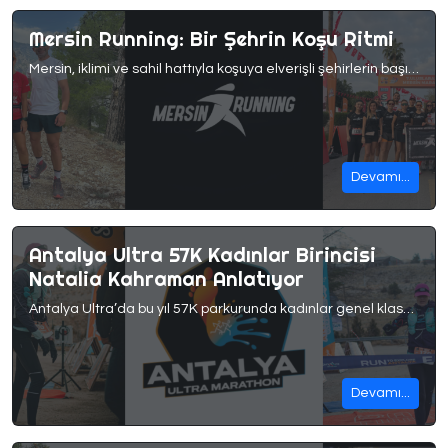
Mersin Running: Bir Şehrin Koşu Ritmi
Mersin, iklimi ve sahil hattıyla koşuya elverişli şehirlerin başında geliyor. Bu potansiyelin gerçek bir koşu kültürüne dönüşmesinde ise Mersin Running’in payı büyük. 2019’dan bu yana istikrarlı şekilde büyüyen kulüp, sadece bir antrenman grubu değil; şehrin sporla kurduğu bağın önemli bir parçası. Mersin Running ile kulübün hikâyesini, şehirde koşmanın nasıl bir deneyim olduğunu ve koşu kültürünü […]
Devamı...
Antalya Ultra 57K Kadınlar Birincisi
Natalia Kahraman Anlatıyor
Antalya Ultra’da bu yıl 57K parkurunda kadınlar genel klasmanında birincilik elde eden Natalia Kahraman ile konuştuk. Uzun mesafe koşularına sakin, bilinçli ve acele etmeden yaklaşan Natalia için koşu; yalnızca yarış ve sonuçlardan ibaret değil, hayatın farklı dönemleriyle birlikte evrilen bir denge alanı. Koşuya bakışı, anne olduktan sonra değişen öncelikleri ve ultra mesafelere uzanan yolculuğunu kendi […]
Devamı...