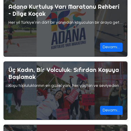
Adana Kurtuluş Yarı Maratonu Rehberi
– Dilge Koçak
Her yıl Türkiye’nin dört bir yanından koşucuları bir araya getiren Adana Kurtuluş Yarı Maratonuna geri sayım başladı. Hem sezonun ilk yarı maratonlarından biri olması hem de şehrin enerjisiyle öne çıkıyor. Bu yıl Adana’ya ilk kez gelecek ya da yarışa ilk kez katılacak koşucular için, yıllardır bu yarışı koşan Adanalı bir isimle konuştuk.Dilge Koçak, Adana Kurtuluş […]
Devamı...
Üç Kadın, Bir Yolculuk: Sıfırdan Koşuya
Başlamak
Koşu topluluklarının en güzel yanı, her yaştan ve seviyeden koşucunun aynı çizgide buluşabilmesi. Öykü Aydemir, kardeşi Asya ve anneleri Hayriye de bunun en samimi örneklerinden biri. Üç kadın olarak birlikte sıfırdan koşmaya başlamaları bize ilham verdi. Spor geçmişleri, koşuya adım atışları ve ilk yarış deneyimleri üzerine keyifli bir sohbet yaptık. Profesyonel atletlerin yanı sıra birçok […]
Devamı...