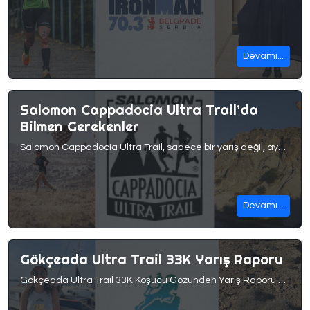
Devamı...
Salomon Cappadocia Ultra Trail’da
Bilmen Gerekenler
Salomon Cappadocia Ultra Trail, sadece bir yarış değil, aynı zamanda dünyanın en etkileyici coğrafyalarından birinde gerçek bir macera sunan benzersiz bir deneyimdir. Tarihi, kültürel ve doğal güzellikleriyle ünlü Kapadokya, patika koşucuları için zorlu ama unutulmaz bir deneyim vaat eder. Kapadokya’nın mistik vadilerinde koşmak, her adımda yeni bir keşfe çıkmamızı ve eşsiz bir tecrübe kazanmamızı sağlar.Ama […]
Devamı...
Gökçeada Ultra Trail 33K Yarış Raporu
Gökçeada Ultra Trail 33K Koşucu Gözünden Yarış Raporu 6-8 Eylül’de Gökçeada’da harika bir ultra trail yarışı gerçekleşti.Koşanlar bunu zaten çok iyi biliyorken koşmayanlar için de önümüzdeki dönemlere hazırlık olması adına koşucumuz ve aynı zamanda 33km’nin genel