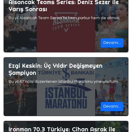
Alsancak Teams Series: Deniz Sezer ile
Yarış Sonrası
Bu yıl Alsancak Team Series’te hem parkur hem de atmosfer oldukça heyecanlıydı. Türkiye’nin en iyi sporcularının ve birçok yabancı atletin katıldığı bu organizasyonda, takımlar üç gün boyunca yoğun WOD’lar, koşu bölümleri ve zorlayıcı istasyonlarda yarışarak ciddi bir rekabet ortaya koydu. Bu yarışta güçlü bir performans sergileyen Deniz Sezer, hem spor geçmişini hem de Alsancak Team […]
Devamı...
Ezgi Keskin: Üç Yıldır Değişmeyen
Şampiyon
Bu yıl 47’ncisi düzenlenen İstanbul Maratonu yine unutulmaz anlara sahne oldu.Türk kadınlar genel klasmanında üst üste üçüncü kez birincilik ipini göğüsleyen Ezgi Keskin, bu anların en özel isimlerinden biri oldu. Disiplini, istikrarı ve koşuya olan tutkusu ile tanıdığımız Ezgi; hem parkurdaki gücü, hem spora yaklaşımı hem de hazırladığı podcast’leriyle birçok koşucuya ilham veriyor. Gelin, Ezgi’nin […]
Devamı...
Ironman 70.3 Türkiye: Cihan Asrak ile