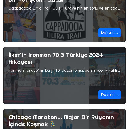
Cappadocia Ultra Trail (CUT), Türkiye’nin en zorlu ve en çok ilgi gören ultra maraton organizasyonlarından biri. Bu yıl CUT’in 119K parkurunda üst üste ikinci kez zafere ulaşan isim ise ultra maraton sporcusu Beyza Güzel oldu. Beyza, sadece güçlü adımlarıyla değil; inancı, disiplini ve istikrarıyla da öne çıkıyor. Peki bu unutulmaz başarının ardında nasıl bir yolculuk var? Gelin, […]
Devamı...
İlker’in Ironman 70.3 Türkiye 2024
Hikayesi
Ironman Türkiye’nin bu yıl 10. düzenlenişi, benim ise ilk katılışım
Devamı...
Chicago Maratonu: Major Bir Rüyanın
İçinde Koşmak