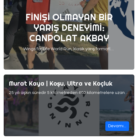
FINIŞI OLMAYAN BIR
YARIŞ DENEYIMI:
CANPOLAT AKBAY
Wings for Life World Run, klasik yarış formatlarından farklı olarak sabit bir finiş çizgisine sahip değil. Tüm dünyada aynı anda başlayan bu koşuda, yarış sizi arkadan takip eden Yakalama Aracı yakaladığında sona eriyor. “Koşamayanlar için koşmak” mottosuyla düzenlenen bu global organizasyon, her yıl binlerce koşucuyu aynı amaç etrafında bir araya getiriyor.Bu yıl Wings for Life […]
Murat Kaya | Koşu, Ultra ve Koçluk
25 yılı aşkın süredir 5 kilometreden 400 kilometrelere uzanan mesafelerde koşan, Türkiye’yi 100 km dünya şampiyonalarında temsil eden, rekorlar kıran ve aynı zamanda koşu koçluğu yapan Murat Kaya ile bir araya geldik.Onu bugün bulunduğu noktaya taşıyan koşu yolculuğunu, unutamadığı yarışları, uluslararası deneyimlerini ve KayaRunning’in hikâyesini kendi sözlerinden dinledik. 1. Koşuya Nasıl Başladı? 11 Mayıs 1974 […]
Devamı...