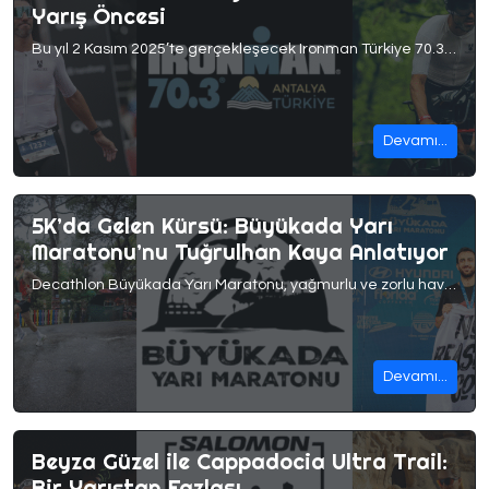
Yarış Öncesi
Bu yıl 2 Kasım 2025’te gerçekleşecek Ironman Türkiye 70.3 öncesinde sizlerle son taktikleri paylaşmak için Cihan Asrak ile kısa bir söyleşi hazırladık. Küçük yaşlardan itibaren sporla iç içe olan Cihan, 2012’den bu yana triatlonun içinde. Yıllar boyunca hem ulusal hem de uluslararası yarışlarda çeşitli tecrübeler kazandı. Bugün ise kendi hedeflerinin peşinden koşarken bir yandan da […]
Devamı...
5K’da Gelen Kürsü: Büyükada Yarı
Maratonu’nu Tuğrulhan Kaya Anlatıyor
Decathlon Büyükada Yarı Maratonu, yağmurlu ve zorlu hava koşullarına rağmen enerjisi yüksek bir yarış oldu. 5K parkurunda genel klasmanda 3.’lüğü elde eden Tuğrulhan Kaya, hemen hemen katıldığı her yarışta kürsü gören bir isim. Aktif olarak No Reason Co koşu kulübü ile antrenmanlarına devam eden Tuğrulhan, hem yarış deneyimini hem de hazırlık sürecini bizimle paylaştı. 1. Büyükada […]
Devamı...
Beyza Güzel ile Cappadocia Ultra Trail:
Bir Yarıştan Fazlası