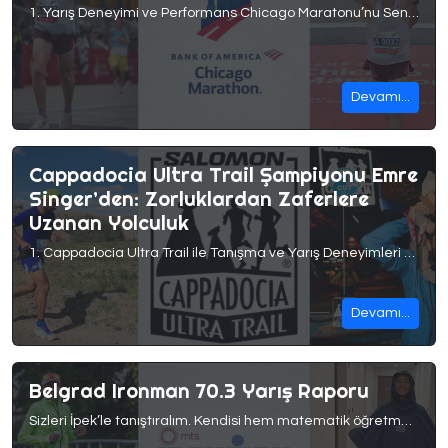
1. Yarış Deneyimi ve Performans Chicago Maratonu’nu Senin İçin Özel Kılan Nedir? Bu Parkurda Koşmak Nasıl Bir Deneyimdi? Major maratonlar çok başka bir seviyede. Zamanında bunu ben de çok duyardım ve derdim ki yarış yarıştır, ne kadar farklı olabilir ki!? Bu yarışlara gidip koşunca insan anlıyor “major maraton” ünvanını boşuna almamışlar.
Devamı...
Cappadocia Ultra Trail Şampiyonu Emre
Singer’den: Zorluklardan Zaferlere
Uzanan Yolculuk
1. Cappadocia Ultra Trail ile Tanışma ve Yarış Deneyimleri Cappadocia Ultra Trail benim için Yıl 2015. Koşuya kilo vermek için başlayalı 18 ay olmuştu ve kendimi 60K parkurunda buldum. Finişi 8 saat 31 dakikada zor tamamladım. O 8 buçuk saat, benim için sonsuz bir döngü gibiydi; defalarca bırakmayı düşündüm. Ama o yılın ödül töreninde, kürsüdeki […]
Devamı...
Belgrad Ironman 70.3 Yarış Raporu
Sizleri İpek’le tanıştıralım. Kendisi hem matematik öğretmeni hem de aynı zamanda bir Ironman. Ayrıca Rise Performans Club‘ın da bir atleti. Geçtiğimiz günlerde Belgrad’da normalde dışarı bile çıkmayacağımız bir havada o 1.9km yüzme , 90 km bisiklet ve 21.1 km koşudan oluşan Ironman 70.3 Belgrad’ı tamamladı. Peki bunu nasıl mı başardı işte tüm düşünceleriyle burada! 1. […]