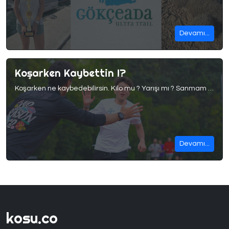
Devamı...
Koşarken Kaybettin !?
Koşarken ne kaybedebilirsin. Kilo mu ? Yarışı mı ? Sanmam koşu yarışları tamamen bir deneyimken , kilo kaybı da süreçte gelen doğal noktalardan biri. Yediğinden fazlası yakınca oluyor
Devamı...
kosu.co