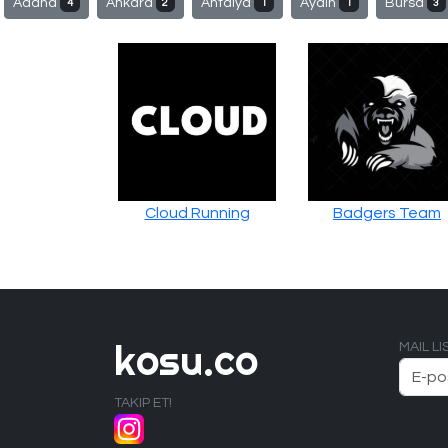
Adana
Ankara
Antalya
Aydın
Bursa
4
2
1
1
3
Cloud Running
Badgers Team
kosu.co
MAIL L
TAKIP ET!