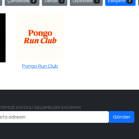
Çanakkale
Denizli
Diyarbakır
Eskişehir
3
1
1
3
Pongo Run Club
ISTEMIZE KAYDOL! GELISMELERI KACIRMA!