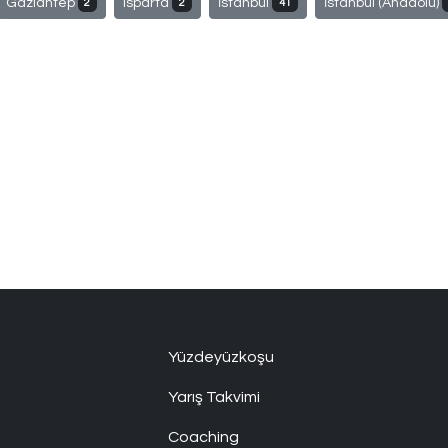
Gaziantep
Isparta
İstanbul
İstanbul (Anadolu)
2
2
41
Yüzdeyüzkoşu
Yarış Takvimi
Coaching