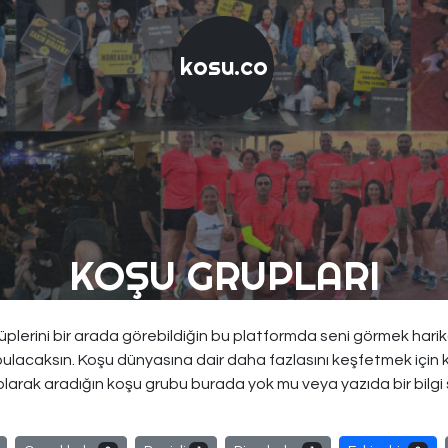
kosu.co
KOŞU GRUPLARI
lerini bir arada görebildiğin bu platformda seni görmek harika! İ
bulacaksın. Koşu dünyasına dair daha fazlasını keşfetmek için 
 olarak aradığın koşu grubu burada yok mu veya yazıda bir bilgi 