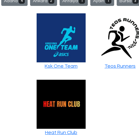
Adana
Ankara
Antalya
Aydın
Bursa
4
2
1
1
3
Ksk One Team
Teos Runners
Heat Run Club