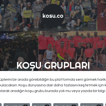
kosu.co
KOŞU GRUPLARI
lerini bir arada görebildiğin bu platformda seni görmek harika! İ
bulacaksın. Koşu dünyasına dair daha fazlasını keşfetmek için 
 olarak aradığın koşu grubu burada yok mu veya yazıda bir bilgi 