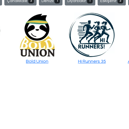
Çanakkale
Denizli
Diyarbakır
Eskişehir
3
1
1
3
Bold Union
Hi Runners 35