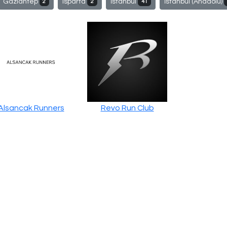
Gaziantep
Isparta
İstanbul
İstanbul (Anadolu)
2
2
41
Alsancak Runners
Revo Run Club