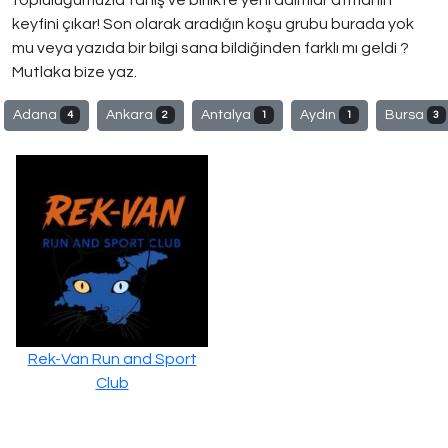
topluluğumuzla tanış ve birlikte yeni adımlar atmanın
keyfini çıkar! Son olarak aradığın koşu grubu burada yok
mu veya yazıda bir bilgi sana bildiğinden farklı mı geldi ?
Mutlaka bize yaz.
Adana
Ankara
Antalya
Aydın
Bursa
4
2
1
1
3
Rek-Van Run and Sport
Club