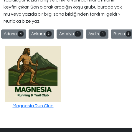
topluluğumuzla tanış ve birlikte yeni adımlar atmanın
keyfini çıkar! Son olarak aradığın koşu grubu burada yok
mu veya yazıda bir bilgi sana bildiğinden farklı mı geldi ?
Mutlaka bize yaz.
Adana
Ankara
Antalya
Aydın
Bursa
4
2
1
1
3
Magnesia Run Club